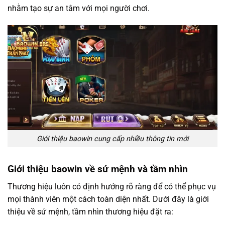
nhằm tạo sự an tâm với mọi người chơi.
Giới thiệu baowin cung cấp nhiều thông tin mới
Giới thiệu baowin về sứ mệnh và tầm nhìn
Thương hiệu luôn có định hướng rõ ràng để có thể phục vụ
mọi thành viên một cách toàn diện nhất. Dưới đây là giới
thiệu về sứ mệnh, tầm nhìn thương hiệu đặt ra: