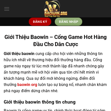
Bỏ
qua
nội
dung
ĐĂNG KÝ
ĐĂNG NHẬP
Giới Thiệu Baowin – Cổng Game Hot Hàng
Đầu Cho Dân Cược
Giới thiệu baowin
cung cấp cho hội viên những thông tin
hữu ích nhất về thương hiệu đổi thưởng hàng đầu. Cổng
game này ngay từ lúc mới thành lập đã nhanh chóng gây
ấn tượng mạnh mẽ với hội viên qua tôn chỉ hết mình vì
khách hàng. Qua sự đổi mới không ngừng, điểm đổi
thưởng
baowin org
luôn tạo sự bùng nổ, nhanh chân khám
phá ngay điểm dừng chân nhé.
Giới thiệu baowin thông tin chung
Baowin là cổng game uy tín, chính thức hoạt động từ năm