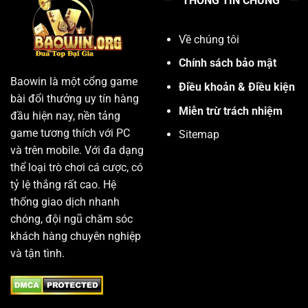
THÔNG TIN CHUNG
Về chúng tôi
Chính sách bảo mật
Baowin là một cổng game
Điều khoản & Điều kiện
bài đổi thưởng uy tín hàng
Miễn trừ trách nhiệm
đầu hiện nay, nền tảng
game tương thích với PC
Sitemap
và trên mobile. Với đa dạng
thể loại trò chơi cá cược, có
tỷ lệ thắng rất cao. Hệ
thống giao dịch nhanh
chóng, đội ngũ chăm sóc
khách hàng chuyên nghiệp
và tận tình.