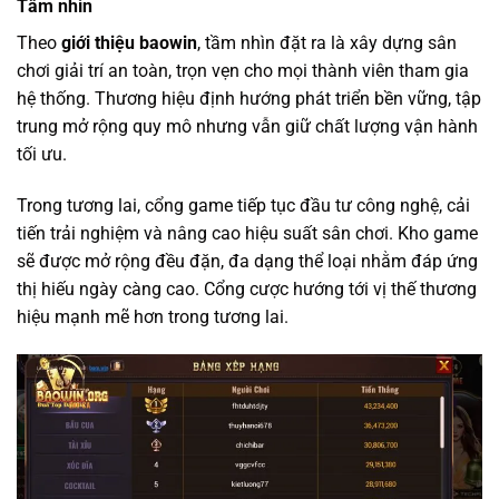
Tầm nhìn
Theo
giới thiệu baowin
, tầm nhìn đặt ra là xây dựng sân
chơi giải trí an toàn, trọn vẹn cho mọi thành viên tham gia
hệ thống. Thương hiệu định hướng phát triển bền vững, tập
trung mở rộng quy mô nhưng vẫn giữ chất lượng vận hành
tối ưu.
Trong tương lai, cổng game tiếp tục đầu tư công nghệ, cải
tiến trải nghiệm và nâng cao hiệu suất sân chơi. Kho game
sẽ được mở rộng đều đặn, đa dạng thể loại nhằm đáp ứng
thị hiếu ngày càng cao. Cổng cược hướng tới vị thế thương
hiệu mạnh mẽ hơn trong tương lai.