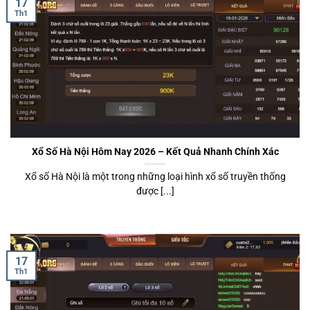
17
Th1
Xổ Số Hà Nội Hôm Nay 2026 – Kết Quả Nhanh Chính Xác
Xổ số Hà Nội là một trong những loại hình xổ số truyền thống
được [...]
17
Th1