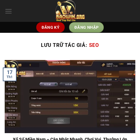
Bỏ
qua
nội
dung
ĐĂNG KÝ
ĐĂNG NHẬP
LƯU TRỮ TÁC GIẢ:
SEO
17
Th1
Xổ Số Miền Nam – Cập Nhật Nhanh, Chơi Vui, Thưởng Lớn