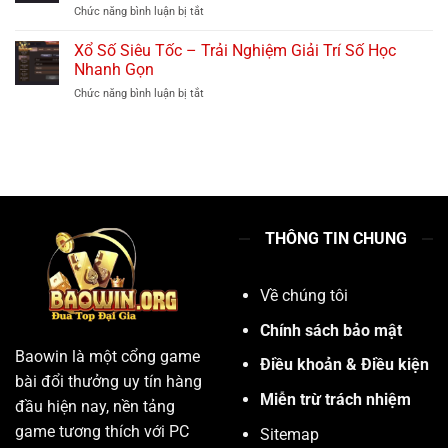
Quả
Chức năng bình luận bị tắt
ở
–
Chuẩn
Xổ
Giải
Xác
Số
Xổ Số Siêu Tốc – Trải Nghiệm Giải Trí Số Học
Trí
Theo
Hà
Truyền
Nhanh Gọn
Ngày
Nội
Thống
Chức năng bình luận bị tắt
ở
Hôm
&
Xổ
Nay
Hiện
Số
2026
Đại
Siêu
–
2026
Tốc
Kết
–
Quả
Trải
Nhanh
Nghiệm
Chính
Giải
Xác
THÔNG TIN CHUNG
Trí
Số
Học
Về chúng tôi
Nhanh
Gọn
Chính sách bảo mật
Baowin là một cổng game
Điều khoản & Điều kiện
bài đổi thưởng uy tín hàng
Miễn trừ trách nhiệm
đầu hiện nay, nền tảng
game tương thích với PC
Sitemap