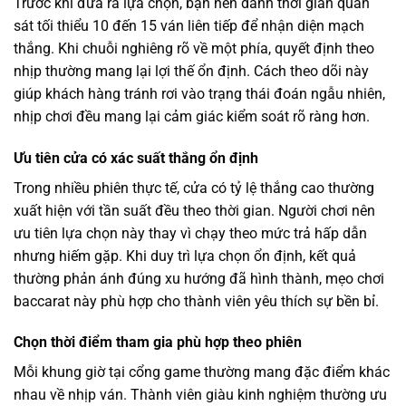
Trước khi đưa ra lựa chọn, bạn nên dành thời gian quan
sát tối thiểu 10 đến 15 ván liên tiếp để nhận diện mạch
thắng. Khi chuỗi nghiêng rõ về một phía, quyết định theo
nhịp thường mang lại lợi thế ổn định. Cách theo dõi này
giúp khách hàng tránh rơi vào trạng thái đoán ngẫu nhiên,
nhịp chơi đều mang lại cảm giác kiểm soát rõ ràng hơn.
Ưu tiên cửa có xác suất thắng ổn định
Trong nhiều phiên thực tế, cửa có tỷ lệ thắng cao thường
xuất hiện với tần suất đều theo thời gian. Người chơi nên
ưu tiên lựa chọn này thay vì chạy theo mức trả hấp dẫn
nhưng hiếm gặp. Khi duy trì lựa chọn ổn định, kết quả
thường phản ánh đúng xu hướng đã hình thành, mẹo chơi
baccarat này phù hợp cho thành viên yêu thích sự bền bỉ.
Chọn thời điểm tham gia phù hợp theo phiên
Mỗi khung giờ tại cổng game thường mang đặc điểm khác
nhau về nhịp ván. Thành viên giàu kinh nghiệm thường ưu