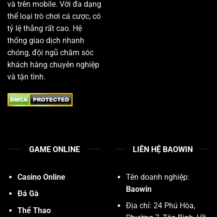
và trên mobile. Với đa dạng
thể loại trò chơi cá cược, có
tỷ lệ thắng rất cao. Hệ
thống giao dịch nhanh
chóng, đội ngũ chăm sóc
khách hàng chuyên nghiệp
và tận tình.
GAME ONLINE
LIÊN HỆ BAOWIN
Casino Online
Tên doanh nghiệp:
Baowin
Đá Gà
Địa chỉ: 24 Phú Hòa,
Thể Thao