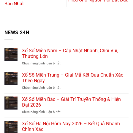
Bậc Nhất
NEWS 24H
Xổ Số Miền Nam – Cập Nhật Nhanh, Chơi Vui,
Thưởng Lớn
Chức năng bình luận bị tắt
ở
Xổ
Số
Xổ Số Miền Trung – Giải Mã Kết Quả Chuẩn Xác
Miền
Theo Ngày
Nam
Chức năng bình luận bị tắt
ở
–
Xổ
Cập
Số
Xổ Số Miền Bắc – Giải Trí Truyền Thống & Hiện
Nhật
Miền
Nhanh,
Đại 2026
Trung
Chơi
Chức năng bình luận bị tắt
ở
–
Vui,
Xổ
Giải
Thưởng
Số
Xổ Số Hà Nội Hôm Nay 2026 – Kết Quả Nhanh
Mã
Lớn
Miền
Kết
Chính Xác
Bắc