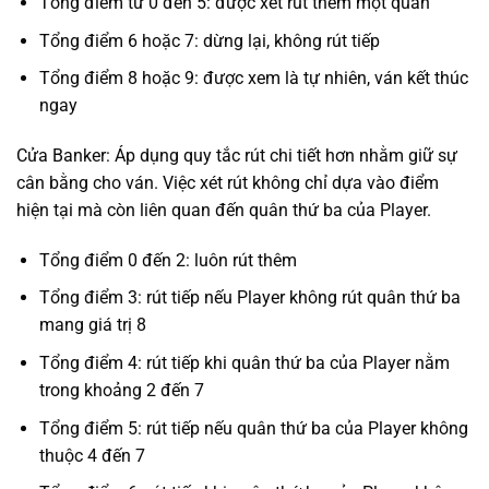
Tổng điểm từ 0 đến 5: được xét rút thêm một quân
Tổng điểm 6 hoặc 7: dừng lại, không rút tiếp
Tổng điểm 8 hoặc 9: được xem là tự nhiên, ván kết thúc
ngay
Cửa Banker: Áp dụng quy tắc rút chi tiết hơn nhằm giữ sự
cân bằng cho ván. Việc xét rút không chỉ dựa vào điểm
hiện tại mà còn liên quan đến quân thứ ba của Player.
Tổng điểm 0 đến 2: luôn rút thêm
Tổng điểm 3: rút tiếp nếu Player không rút quân thứ ba
mang giá trị 8
Tổng điểm 4: rút tiếp khi quân thứ ba của Player nằm
trong khoảng 2 đến 7
Tổng điểm 5: rút tiếp nếu quân thứ ba của Player không
thuộc 4 đến 7