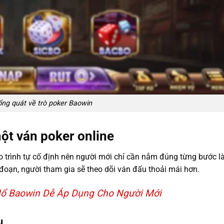
ng quát về trò poker Baowin
ột ván poker online
 trình tự cố định nên người mới chỉ cần nắm đúng từng bước l
i đoạn, người tham gia sẽ theo dõi ván đấu thoải mái hơn.
Hổ Baowin Dễ Áp Dụng Cho Người Mới
u