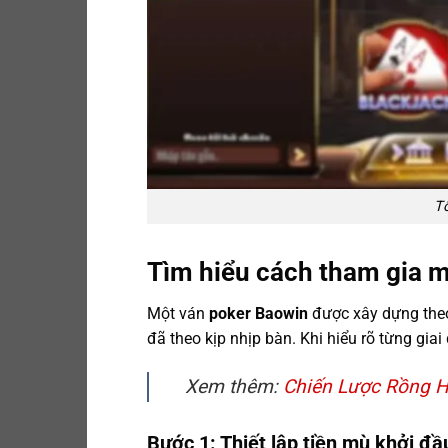
Tổ
Tìm hiểu cách tham gia m
Một ván
poker
Baowin
được xây dựng theo
đã theo kịp nhịp bàn. Khi hiểu rõ từng gia
Xem thêm:
Chiến Lược Rồng 
Bước 1: Thiết lập tiền mù khởi đầ