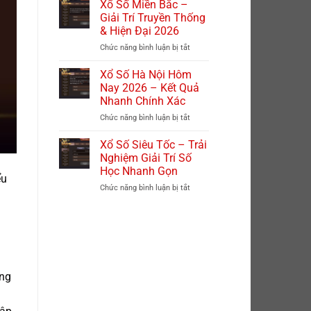
Chơi
Số
Xổ Số Miền Bắc –
Vui,
Miền
Giải Trí Truyền Thống
Thưởng
Trung
& Hiện Đại 2026
Lớn
–
Chức năng bình luận bị tắt
ở
Giải
Xổ
Mã
Số
Kết
Xổ Số Hà Nội Hôm
Miền
Quả
Nay 2026 – Kết Quả
Bắc
Chuẩn
Nhanh Chính Xác
–
Xác
Chức năng bình luận bị tắt
ở
Giải
Theo
Xổ
Trí
Ngày
Số
Truyền
Xổ Số Siêu Tốc – Trải
Hà
Thống
Nghiệm Giải Trí Số
Nội
&
Học Nhanh Gọn
Hôm
ểu
Hiện
Chức năng bình luận bị tắt
ở
Nay
Đại
Xổ
2026
2026
Số
–
Siêu
Kết
Tốc
Quả
–
Nhanh
Trải
Chính
Nghiệm
Xác
àng
Giải
Trí
Số