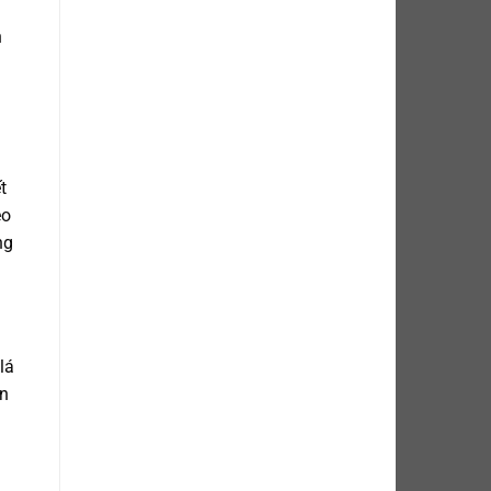
n
t
eo
ng
lá
ễn