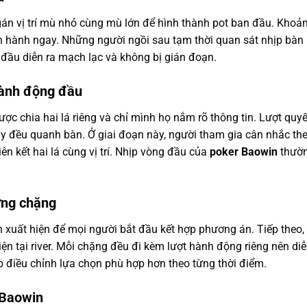
án vị trí mù nhỏ cùng mù lớn để hình thành pot ban đầu. Khoả
n hành ngay. Những người ngồi sau tạm thời quan sát nhịp bàn
g đầu diễn ra mạch lạc và không bị gián đoạn.
hành động đầu
ược chia hai lá riêng và chỉ mình họ nắm rõ thông tin. Lượt quyế
oay đều quanh bàn. Ở giai đoạn này, người tham gia cân nhắc th
n kết hai lá cùng vị trí. Nhịp vòng đầu của
poker
Baowin
thườ
ừng chặng
n xuất hiện để mọi người bắt đầu kết hợp phương án. Tiếp theo, 
 hiện tại river. Mỗi chặng đều đi kèm lượt hành động riêng nên di
iúp điều chỉnh lựa chọn phù hợp hơn theo từng thời điểm.
 Baowin