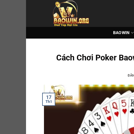
Bỏ
qua
nội
dung
BAOWIN
Cách Chơi Poker Bao
ĐĂ
17
Th1