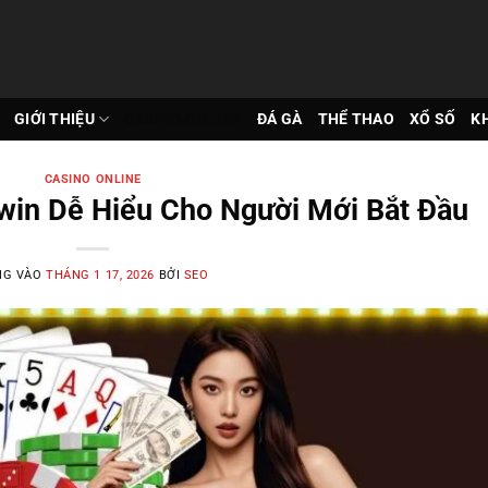
GIỚI THIỆU
CASINO ONLINE
ĐÁ GÀ
THỂ THAO
XỔ SỐ
K
CASINO ONLINE
win Dễ Hiểu Cho Người Mới Bắt Đầu
NG VÀO
THÁNG 1 17, 2026
BỞI
SEO