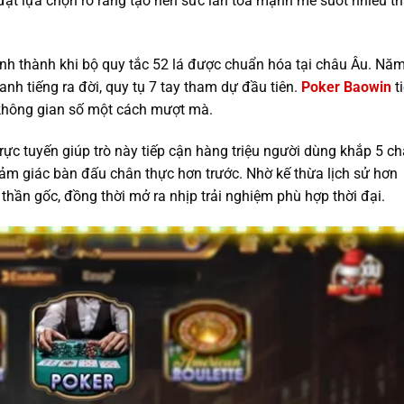
đặt lựa chọn rõ ràng tạo nên sức lan tỏa mạnh mẽ suốt nhiều t
hình thành khi bộ quy tắc 52 lá được chuẩn hóa tại châu Âu. Nă
nh tiếng ra đời, quy tụ 7 tay tham dự đầu tiên.
Poker Baowin
t
n không gian số một cách mượt mà.
rực tuyến giúp trò này tiếp cận hàng triệu người dùng khắp 5 ch
cảm giác bàn đấu chân thực hơn trước. Nhờ kế thừa lịch sử hơn
thần gốc, đồng thời mở ra nhịp trải nghiệm phù hợp thời đại.