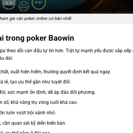
tham gia ván poker online cơ bản nhất
ài trong poker Baowin
ia theo dõi ván đấu tự tin hơn. Trật tự mạnh yếu được sắp xếp
âu dài:
chất, xuất hiện hiếm, thường quyết định kết quả ngay.
á lẻ, tạo ưu thế gần như tuyệt đối.
đôi, sức mạnh ổn định, dễ áp đảo đối phương.
 số, khả năng trụ vòng cuối khá cao.
ớn luôn vượt trội sảnh nhỏ.
lẻ, cần quan sát kỹ diễn biến bàn.