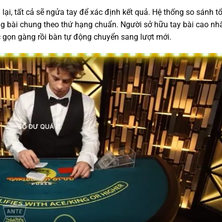
lại, tất cả sẽ ngửa tay để xác định kết quả. Hệ thống so sánh t
ng bài chung theo thứ hạng chuẩn. Người sở hữu tay bài cao nh
c gọn gàng rồi bàn tự động chuyển sang lượt mới.