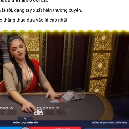
ẻ, ưu thế nằm ở đôi cao.
lá rời, dạng tay xuất hiện thường xuyên.
so thắng thua dựa vào lá cao nhất.