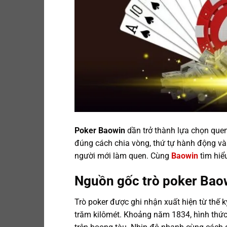
Poker Baowin
dần trở thành lựa chọn quen 
đúng cách chia vòng, thứ tự hành động và 
người mới làm quen. Cùng
Baowin
tìm hiể
Nguồn gốc trò poker Bao
Trò poker được ghi nhận xuất hiện từ thế k
trăm kilômét. Khoảng năm 1834, hình thức