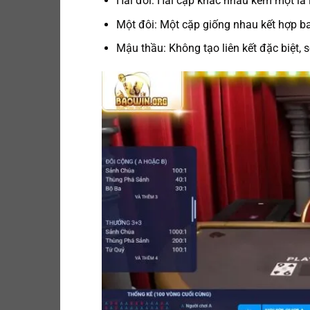
Hai đôi: Hai cặp khác nhau kèm một lá l
Một đôi: Một cặp giống nhau kết hợp ba 
Mậu thầu: Không tạo liên kết đặc biệt, 